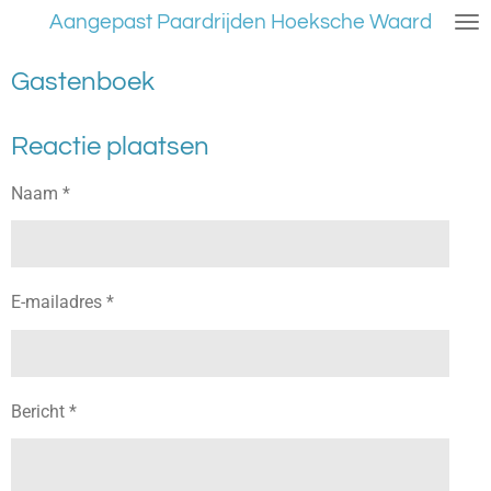
Aangepast Paardrijden Hoeksche Waard
Ga
direct
naar
Gastenboek
de
hoofdinhoud
Reactie plaatsen
Naam *
E-mailadres *
Bericht *