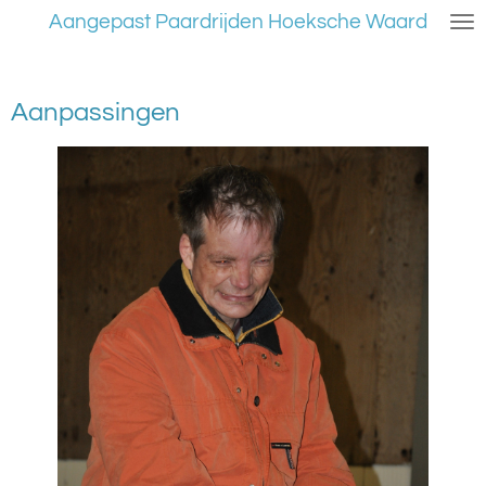
Aangepast Paardrijden Hoeksche Waard
Ga
direct
naar
de
Aanpassingen
hoofdinhoud