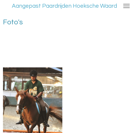
Aangepast Paardrijden Hoeksche Waard
Ga
direct
naar
Foto's
de
hoofdinhoud